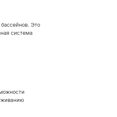
 бассейнов. Это
вная система
зможности
луживанию