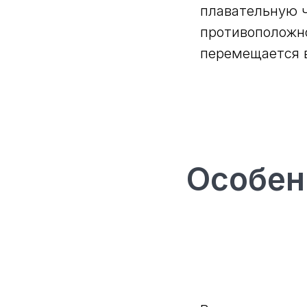
плавательную ч
противоположно
перемещается в
Особен