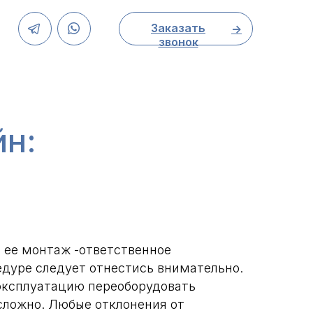
Заказать
->
звонок
йн:
 ее монтаж -ответственное
едуре следует отнестись внимательно.
 эксплуатацию переоборудовать
сложно. Любые отклонения от