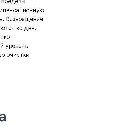
а пределы
компенсационную
в. Возвращение
ются ко дну.
лько
ий уровень
во очистки
а