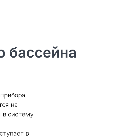
о бассейна
 прибора,
тся на
ы в систему
ступает в